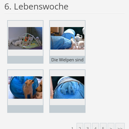
6. Lebenswoche
Die Welpen sind
ganz begeistert
von dem Tunnel
1
2
3
4
5
>
>>