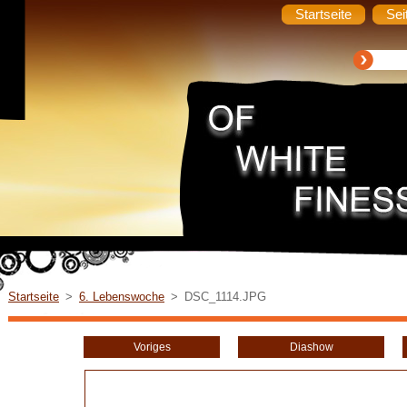
Startseite
Sei
Startseite
>
6. Lebenswoche
>
DSC_1114.JPG
Voriges
Diashow