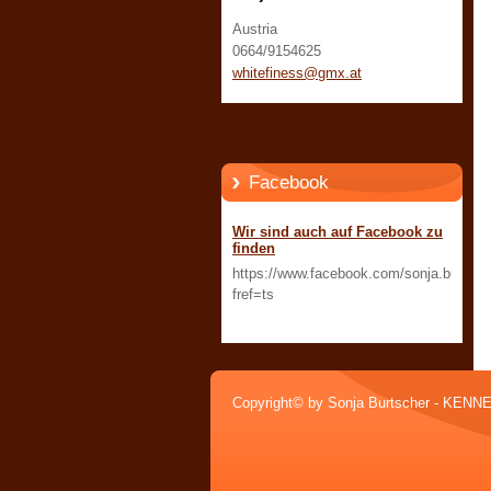
Austria
0664/9154625
whitefin
ess@gmx.
at
Facebook
Wir sind auch auf Facebook zu
finden
https://www.facebook.com/sonja.burtsch
fref=ts
Copyright© by Sonja Burtscher - KEN