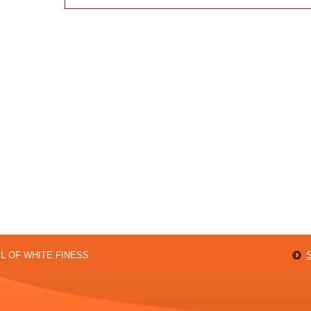
er.7?
NEL OF WHITE FINESS
S