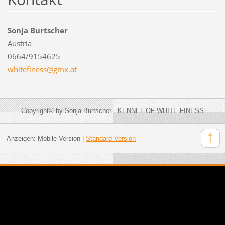
Sonja Burtscher
Austria
0664/9154625
whitefin
ess@gmx.
at
Copyright© by Sonja Burtscher - KENNEL OF WHITE FINESS
Anzeigen:
Mobile Version
|
Standard Version