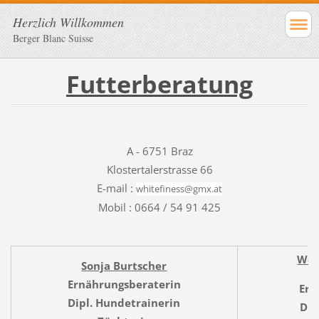
Herzlich Willkommen
Berger Blanc Suisse
Futterberatung
A - 6751 Braz
Klostertalerstrasse 66
E-mail :
whitefin
ess@gmx.
at
Mobil : 0664 / 54 91 425
Wer
Sonja Burtscher
Ernährungsberaterin
Ern
Dipl. Hundetrainerin
Dip