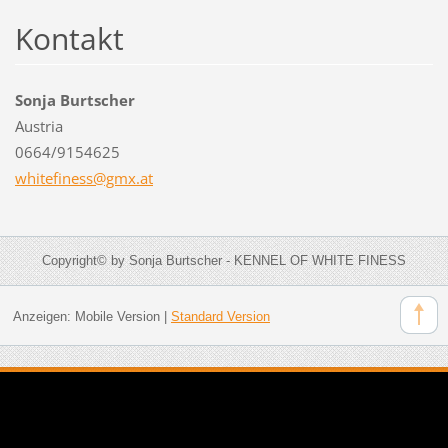
Kontakt
Sonja Burtscher
Austria
0664/9154625
whitefin
ess@gmx.
at
Copyright© by Sonja Burtscher - KENNEL OF WHITE FINESS
Anzeigen:
Mobile Version
|
Standard Version