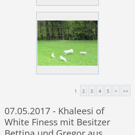
1
2
3
4
5
>
>>
07.05.2017 - Khaleesi of
White Finess mit Besitzer
Bettina und Gregor aus