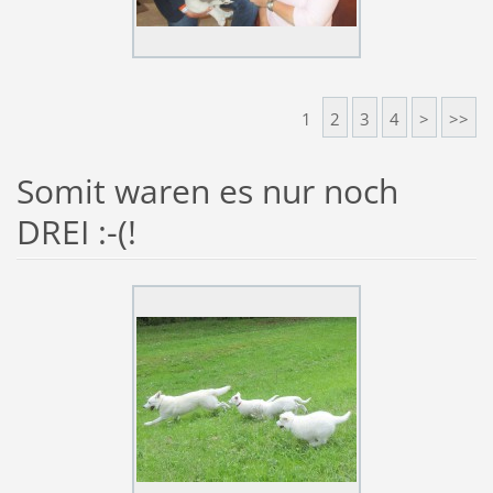
1
2
3
4
>
>>
Somit waren es nur noch
DREI :-(!