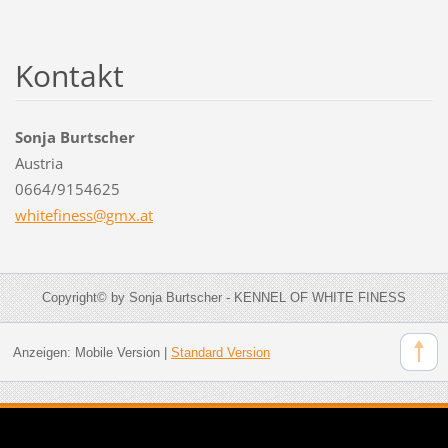
Kontakt
Sonja Burtscher
Austria
0664/9154625
whitefin
ess@gmx.
at
Copyright© by Sonja Burtscher - KENNEL OF WHITE FINESS
Anzeigen:
Mobile Version
|
Standard Version