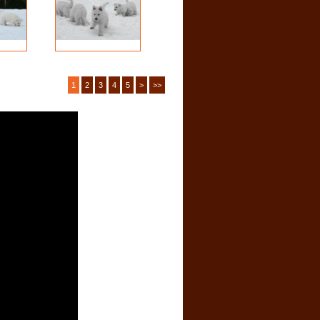
1
2
3
4
5
>
>>