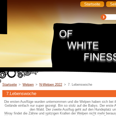
Startseite
Sei
Startseite
>
Welpen
>
N-Welpen 2022
>
7. Lebenswoche
7.Lebenswoche
Die ersten Ausflüge wurden unternommen und die Welpen haben sich bei ih
Gelände einfach nur super gezeigt. Bin so stolz auf die Babys. Der erste A
den Wald. Der zweite Ausflug geht auf den Hundeplatz un
Miray findet die Zähne und spitzigen Krallen der Welpen nicht mehr berau