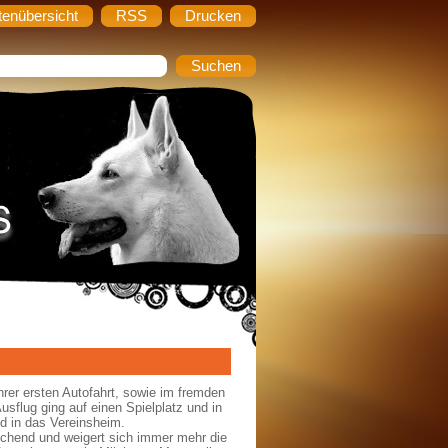
tenübersicht
RSS
Drucken
rer ersten Autofahrt, sowie im fremden
usflug ging auf einen Spielplatz und in
d in das Vereinsheim.
schend und weigert sich immer mehr die