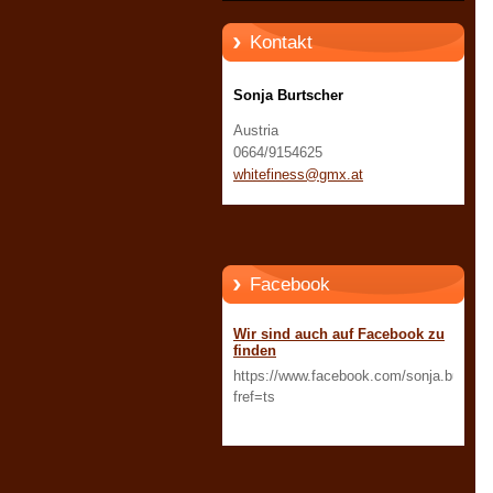
Kontakt
Sonja Burtscher
Austria
0664/9154625
whitefin
ess@gmx.
at
Facebook
Wir sind auch auf Facebook zu
finden
https://www.facebook.com/sonja.burtsch
fref=ts