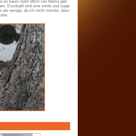
da es kaum mehr Milch von Mama gibt.
. Eventuell wird eine vierte und sogar
r als wenige, da ich nicht möchte, dass
ufen.