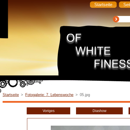
Startseite
Sei
Startseite
>
Fotogalerie: 7. Lebenswoche
>
05.jpg
Voriges
Diashow