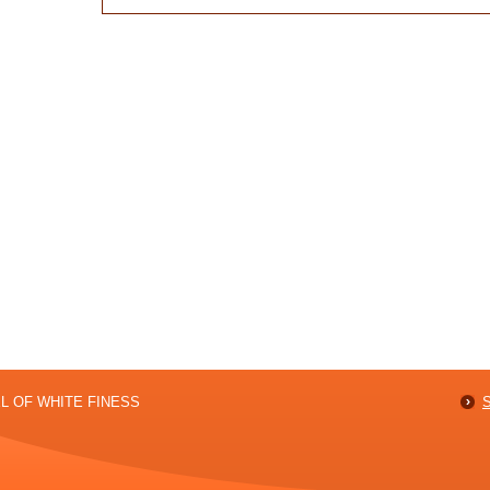
er.7?
NEL OF WHITE FINESS
S