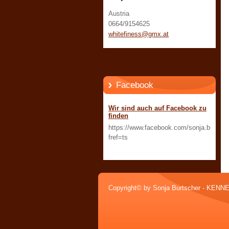
Austria
0664/9154625
whitefin
ess@gmx.
at
Facebook
Wir sind auch auf Facebook zu
finden
https://www.facebook.com/sonja.burtsch
fref=ts
Copyright© by Sonja Burtscher - KEN