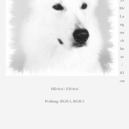
19
96/
La
ng
sto
ck
ha
ar
/
63
cm
HD-frei / ED-frei
Prüfung: BGH 1, BGH 2