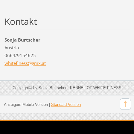
Kontakt
Sonja Burtscher
Austria
0664/9154625
whitefin
ess@gmx.
at
Copyright© by Sonja Burtscher - KENNEL OF WHITE FINESS
Anzeigen:
Mobile Version
|
Standard Version