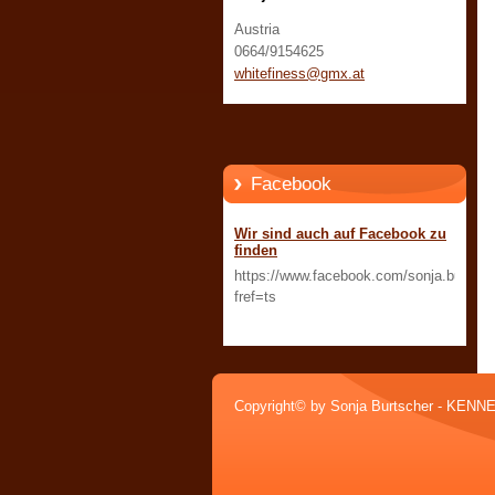
Austria
0664/9154625
whitefin
ess@gmx.
at
Facebook
Wir sind auch auf Facebook zu
finden
https://www.facebook.com/sonja.burtsch
fref=ts
Copyright© by Sonja Burtscher - KEN