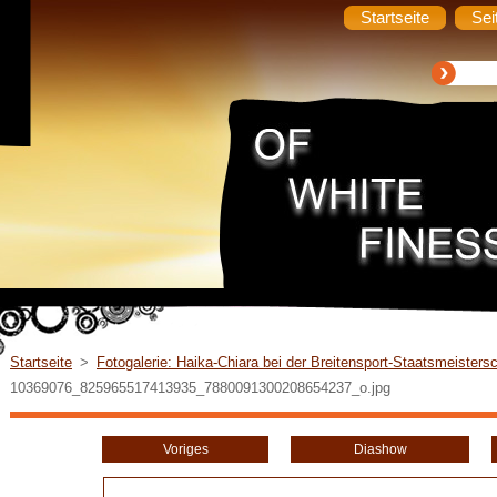
Startseite
Sei
Startseite
>
Fotogalerie: Haika-Chiara bei der Breitensport-Staatsmeistersc
10369076_825965517413935_7880091300208654237_o.jpg
Voriges
Diashow