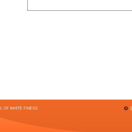
er.7?
NEL OF WHITE FINESS
S