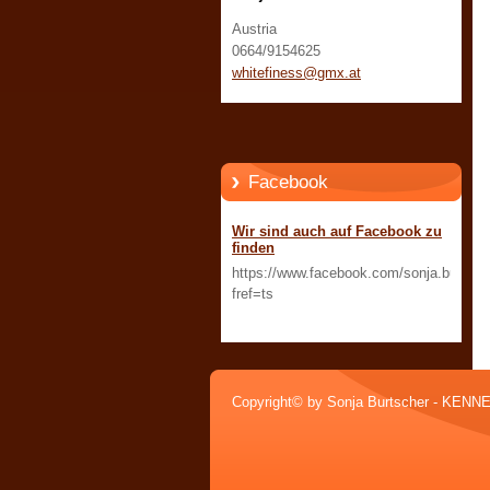
Austria
0664/9154625
whitefin
ess@gmx.
at
Facebook
Wir sind auch auf Facebook zu
finden
https://www.facebook.com/sonja.burtsch
fref=ts
Copyright© by Sonja Burtscher - KEN