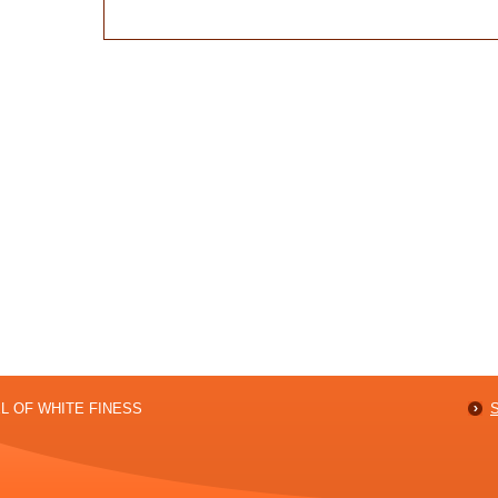
er.7?
NEL OF WHITE FINESS
S